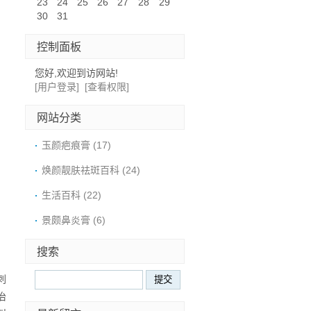
23
24
25
26
27
28
29
30
31
控制面板
您好,欢迎到访网站!
[用户登录]
[查看权限]
网站分类
玉颜疤痕膏
(17)
焕颜靓肤祛斑百科
(24)
生活百科
(22)
景颇鼻炎膏
(6)
搜索
刺
治