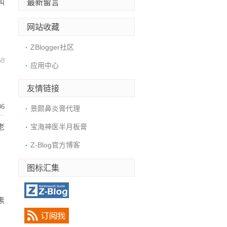
最新留言
叫
网站收藏
ZBlogger社区
68
应用中心
友情链接
06
景颇鼻炎膏代理
老
宝海神医半月板膏
Z-Blog官方博客
图标汇集
素