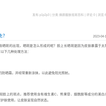
发布:p1p2p3 | 分类:焕颜靓肤祛斑百科 | 评论:0 | 浏览:
免？
2023-04-
些晒斑的出现，晒斑是怎么形成的呢？脸上长晒斑是因为皮肤暴露于太
有以下几种处理方法：
级别的防晒霜，并经常重新涂抹，以此避免阳光照射。
轻脸上的斑点，推荐使用含有维生素C、熊果苷、烟酰胺等成分的美白
常护肤使用，让皮肤呈现自然状态。