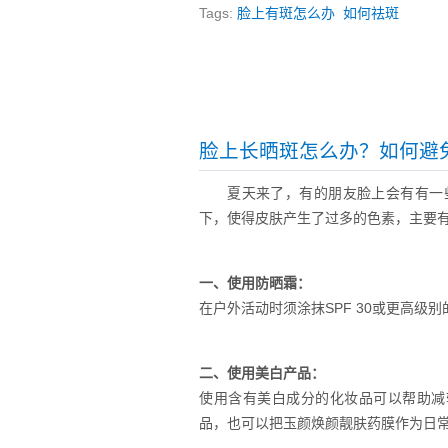
Tags:
脸上有斑怎么办
如何祛斑
脸上长晒斑怎么办？如何避
夏天来了，有的朋友脸上会有有一
下，使得皮肤产生了过多的色素，主要
一、使用防晒霜：
在户外活动时须涂抹SPF 30或更高
二、使用美白产品：
使用含有美白成分的化妆品可以帮助减
品，也可以把玉颜焕颜靓肤药膜作为日