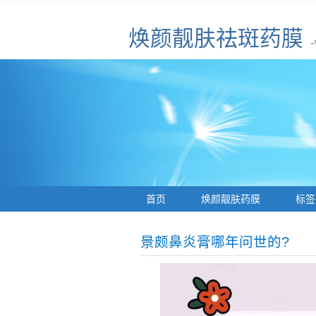
焕颜靓肤祛斑药膜
首页
焕颜靓肤药膜
标签
景颇鼻炎膏哪年问世的?