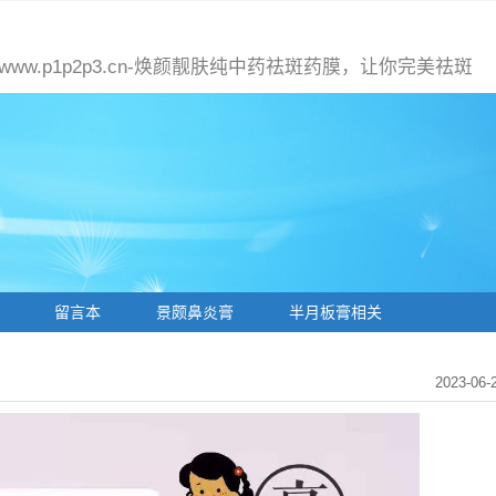
-www.p1p2p3.cn-焕颜靓肤纯中药祛斑药膜，让你完美祛斑
留言本
景颇鼻炎膏
半月板膏相关
2023-06-