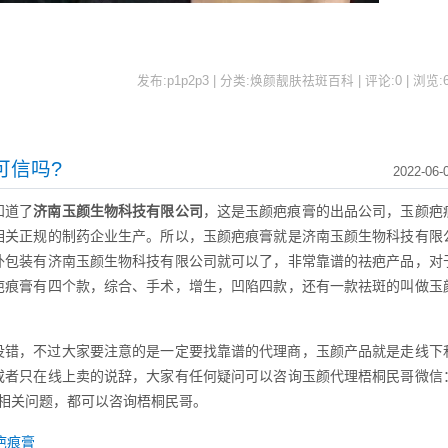
发布:p1p2p3 | 分类:焕颜靓肤祛斑百科 | 评论:0 | 浏览:
可信吗?
2022-06-
知道了
济南玉颜生物科技有限公司
，这是玉颜疤痕膏的出品公司，玉颜疤
相关正规的制药企业生产。所以，玉颜疤痕膏就是济南玉颜生物科技有限
外包装有济南玉颜生物科技有限公司就可以了，非常靠谱的祛疤产品，对
疤痕膏有四个款，综合、手术，增生，凹陷四款，还有一款祛斑的叫做玉
没错，不过大家要注意的是一定要找靠谱的代理商，玉颜产品就是走线下
或者只在线上卖的说辞，大家有任何疑问可以咨询玉颜代理梧桐民哥微信
相关问题，都可以咨询梧桐民哥。
疤痕膏