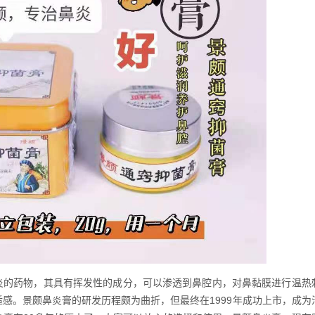
炎的药物，其具有挥发性的成分，可以渗透到鼻腔内，对鼻黏膜进行温热
感。景颇鼻炎膏的研发历程颇为曲折，但最终在1999年成功上市，成为