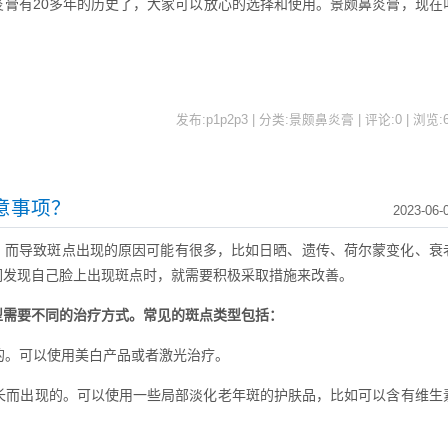
炎膏有20多年的历史了，大家可以放心的选择和使用。景颇鼻炎膏，现在
发布:p1p2p3 | 分类:景颇鼻炎膏 | 评论:0 | 浏览:
意事项？
2023-06-
，而导致斑点出现的原因可能有很多，比如日晒、遗传、荷尔蒙变化、衰
们发现自己脸上出现斑点时，就需要积极采取措施来改善。
型需要不同的治疗方式。常见的斑点类型包括：
致的。可以使用美白产品或者激光治疗。
增长而出现的。可以使用一些局部淡化老年斑的护肤品，比如可以含有维生