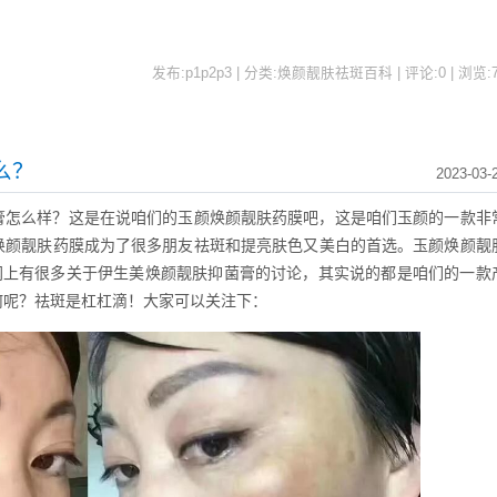
发布:p1p2p3 | 分类:焕颜靓肤祛斑百科 | 评论:0 | 浏览:
么？
2023-03-
膏怎么样？这是在说咱们的玉颜焕颜靓肤药膜吧，这是咱们玉颜的一款非
焕颜靓肤药膜成为了很多朋友祛斑和提亮肤色又美白的首选。玉颜焕颜靓
在网上有很多关于伊生美焕颜靓肤抑菌膏的讨论，其实说的都是咱们的一款
何呢？祛斑是杠杠滴！大家可以关注下：