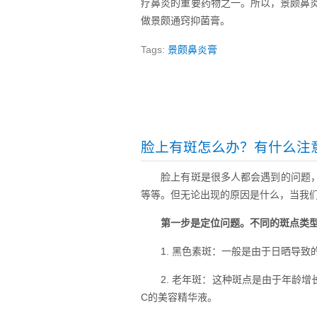
疗鼻炎的重要药物之一。所以，景颇鼻
做景颇通窍抑菌膏。
Tags:
景颇鼻炎膏
脸上有斑怎么办？有什么注
脸上有斑是很多人都会遇到的问题
等等。但无论出现的原因是什么，当我
第一步是定位问题。不同的斑点类
1. 黑色素斑：一般是由于日晒导
2. 老年斑：这种斑点是由于年龄
C的美容精华液。