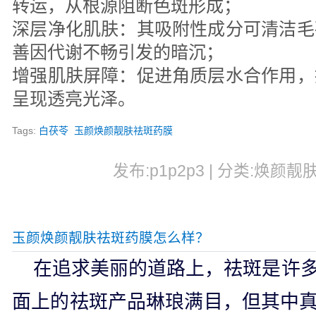
转运，从根源阻断色斑形成；
深层净化肌肤：其吸附性成分可清洁毛
善因代谢不畅引发的暗沉；
增强肌肤屏障：促进角质层水合作用，
呈现透亮光泽。
Tags:
白茯苓
玉颜焕颜靓肤祛斑药膜
发布:p1p2p3 | 分类:焕颜靓肤
玉颜焕颜靓肤祛斑药膜怎么样？
在追求美丽的道路上，祛斑是许
面上的祛斑产品琳琅满目，但其中