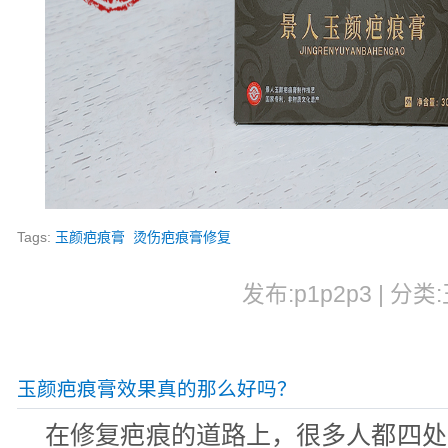
Tags:
玉颜疤痕膏
烫伤疤痕膏修复
发布:p1p2p3 | 分类
玉颜疤痕膏效果真的那么好吗？
在修复疤痕的道路上，很多人都四处