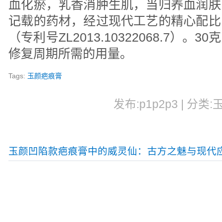
血化瘀，乳香消肿生肌，当归养血润肤
记载的药材，经过现代工艺的精心配比
（专利号ZL2013.10322068.7）
修复周期所需的用量。
Tags:
玉颜疤痕膏
发布:p1p2p3 | 分类:
玉颜凹陷款疤痕膏中的威灵仙：古方之魅与现代