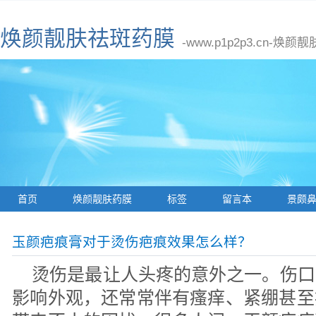
焕颜靓肤祛斑药膜
-www.p1p2p3.cn
首页
焕颜靓肤药膜
标签
留言本
景颇
玉颜疤痕膏对于烫伤疤痕效果怎么样？
烫伤是最让人头疼的意外之一。伤口
影响外观，还常常伴有瘙痒、紧绷甚至