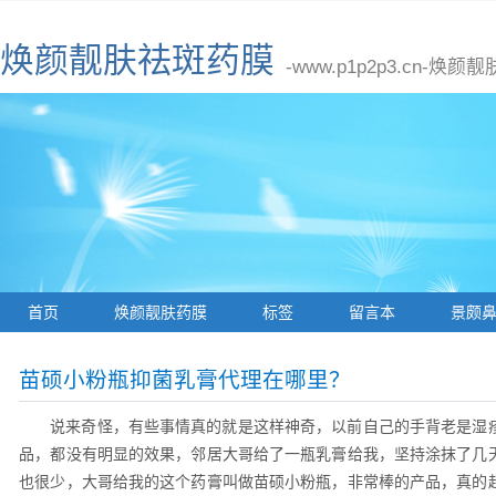
焕颜靓肤祛斑药膜
-www.p1p2p3.cn
首页
焕颜靓肤药膜
标签
留言本
景颇
苗硕小粉瓶抑菌乳膏代理在哪里？
说来奇怪，有些事情真的就是这样神奇，以前自己的手背老是湿
品，都没有明显的效果，邻居大哥给了一瓶乳膏给我，坚持涂抹了几
也很少，大哥给我的这个药膏叫做苗硕小粉瓶，非常棒的产品，真的